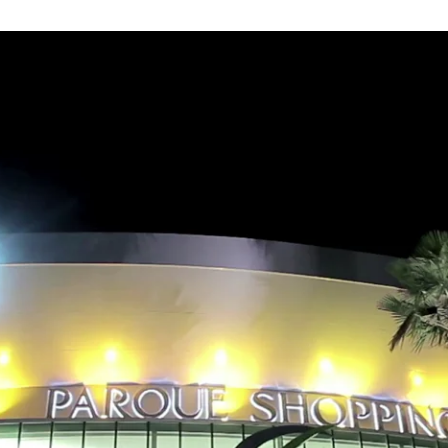
3
from
R5 PRODUTORA
on
Vimeo
.